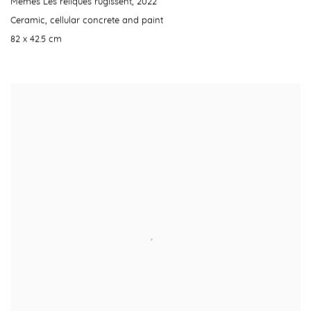
Mêmes Les reliques rugissent
,
2022
Ceramic
,
cellular concrete and paint
82 x 42.5 cm